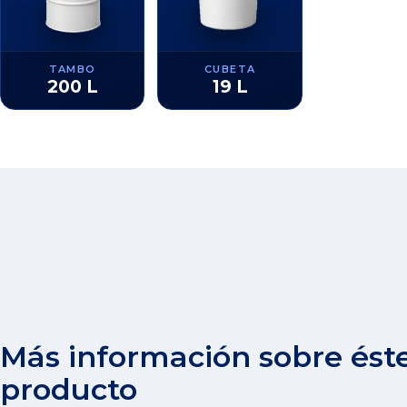
TAMBO
CUBETA
200 L
19 L
Más información sobre ést
producto