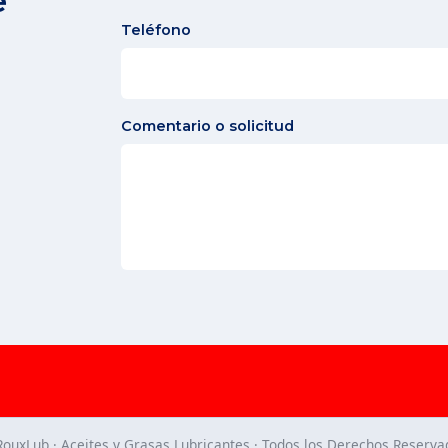
e
Teléfono
Comentario o solicitud
RouxLub · Aceites y Grasas Lubricantes · Todos los Derechos Reserva