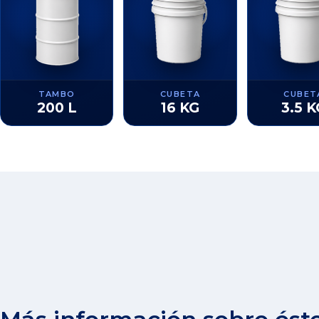
TAMBO
CUBETA
CUBET
200 L
16 KG
3.5 K