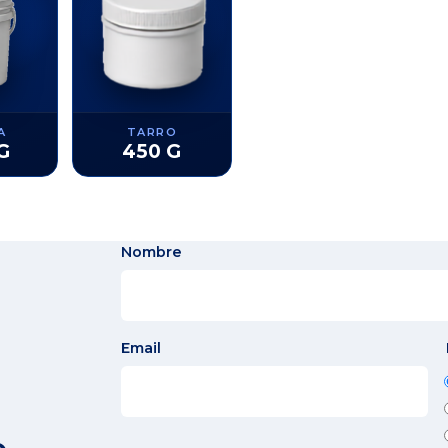
A
TARRO
G
450 G
Nombre
Email